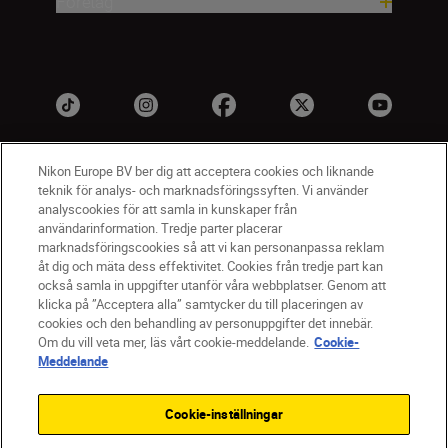
Företag
Nikon Europe BV ber dig att acceptera cookies och liknande
teknik för analys- och marknadsföringssyften. Vi använder
analyscookies för att samla in kunskaper från
användarinformation. Tredje parter placerar
marknadsföringscookies så att vi kan personanpassa reklam
åt dig och mäta dess effektivitet. Cookies från tredje part kan
SV
Nikon Sites
också samla in uppgifter utanför våra webbplatser. Genom att
Kontakta oss
klicka på ”Acceptera alla” samtycker du till placeringen av
cookies och den behandling av personuppgifter det innebär.
Policydokument om personuppgiftsbehandling
Om du vill veta mer, läs vårt cookie-meddelande.
Cookie-
Användningsvillkor
Meddelande
Användarvillkor för Nikon Store
Cookie-meddelande
Tillgänglighet
Cookie-inställningar
Cookieinställningar
© 2026 Nikon