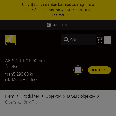
Utnyttja servicen utan kostnad och registrera
din 5-åriga garanti på NIKKOR Z-objektiv.
Läs mer
Gratis frakt
Basket
Sök
AF-S NIKKOR 50mm
f/1.4G
BUTIK
från
5 290,00 kr
inkl. Moms
+
Fri frakt
Hem
Produkter
Objektiv
D-SLR-objektiv
Översikt för AF...