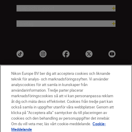
Hjälp och support
Företag
Nikon Europe BV ber dig att acceptera cookies och liknande
teknik för analys- och marknadsföringssyften. Vi använder
analyscookies för att samla in kunskaper från
användarinformation. Tredje parter placerar
marknadsföringscookies så att vi kan personanpassa reklam
åt dig och mäta dess effektivitet. Cookies från tredje part kan
SV
Nikon Sites
också samla in uppgifter utanför våra webbplatser. Genom att
Kontakta oss
klicka på ”Acceptera alla” samtycker du till placeringen av
cookies och den behandling av personuppgifter det innebär.
Policydokument om personuppgiftsbehandling
Om du vill veta mer, läs vårt cookie-meddelande.
Cookie-
Användningsvillkor
Meddelande