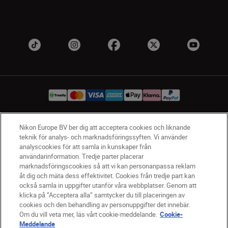
Nikon Europe BV ber dig att acceptera cookies och liknande
SV
Nikon Sites
teknik för analys- och marknadsföringssyften. Vi använder
Kontakta oss
analyscookies för att samla in kunskaper från
användarinformation. Tredje parter placerar
Policydokument om personuppgiftsbehandling
marknadsföringscookies så att vi kan personanpassa reklam
Användningsvillkor
åt dig och mäta dess effektivitet. Cookies från tredje part kan
Användarvillkor för Nikon Store
också samla in uppgifter utanför våra webbplatser. Genom att
Cookie-meddelande
Tillgänglighet
klicka på ”Acceptera alla” samtycker du till placeringen av
cookies och den behandling av personuppgifter det innebär.
Cookieinställningar
Om du vill veta mer, läs vårt cookie-meddelande.
Cookie-
© 2026 Nikon
Meddelande