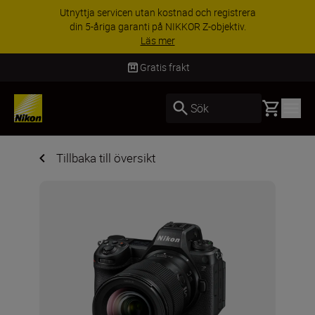
RABATT PÅ TILLBEHÖR | Få 15 % rabatt på
utvalda tillbehör, komplettera din utrustning i
dag
Handla nu
Gratis frakt
Basket
Sök
Tillbaka till översikt