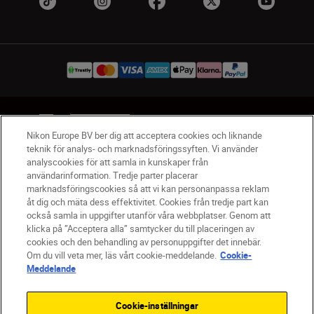
SV
Nikon Sites
Nikon Europe BV ber dig att acceptera cookies och liknande
Kontakta oss
teknik för analys- och marknadsföringssyften. Vi använder
Policydokument om personuppgiftsbehandling
analyscookies för att samla in kunskaper från
Användningsvillkor
användarinformation. Tredje parter placerar
marknadsföringscookies så att vi kan personanpassa reklam
Användarvillkor för Nikon Store
åt dig och mäta dess effektivitet. Cookies från tredje part kan
Cookie-meddelande
Tillgänglighet
också samla in uppgifter utanför våra webbplatser. Genom att
Cookieinställningar
klicka på ”Acceptera alla” samtycker du till placeringen av
© 2026 Nikon
cookies och den behandling av personuppgifter det innebär.
Om du vill veta mer, läs vårt cookie-meddelande.
Cookie-
Meddelande
SKIP
Cookie-inställningar