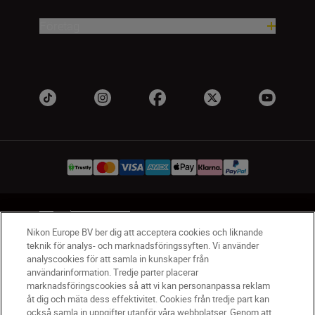
Företag
SV
Nikon Sites
Nikon Europe BV ber dig att acceptera cookies och liknande
Kontakta oss
teknik för analys- och marknadsföringssyften. Vi använder
Policydokument om personuppgiftsbehandling
analyscookies för att samla in kunskaper från
Användningsvillkor
användarinformation. Tredje parter placerar
marknadsföringscookies så att vi kan personanpassa reklam
Användarvillkor för Nikon Store
åt dig och mäta dess effektivitet. Cookies från tredje part kan
Cookie-meddelande
Tillgänglighet
också samla in uppgifter utanför våra webbplatser. Genom att