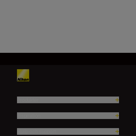
DX, CMOS, 23,5 mm × 15,7 mm
Läs in fler
Produkter
Inspiration
Hjälp och support