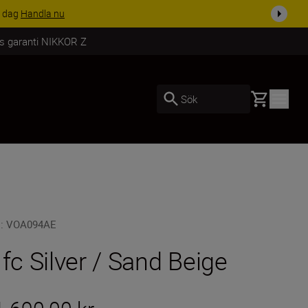
i dag
Handla nu
rs garanti NIKKOR Z
Basket
Sök
U
:
VOA094AE
 fc Silver / Sand Beige