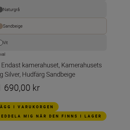
Naturgrå
Sandbeige
Vit
 val
t Endast kamerahuset, Kamerahusets
rg Silver, Hudfärg Sandbeige
1 690,00 kr
LÄGG I VARUKORGEN
MEDDELA MIG NÄR DEN FINNS I LAGER