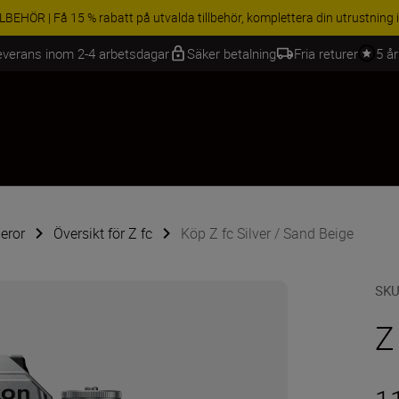
BEHÖR | Få 15 % rabatt på utvalda tillbehör, komplettera din utrustning 
everans inom 2-4 arbetsdagar
Säker betalning
Fria returer
5 å
eror
Översikt för Z fc
Köp Z fc Silver / Sand Beige
SK
Z