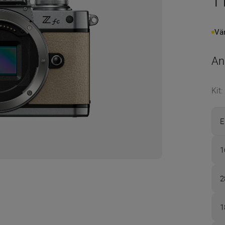
1
Vän
An
Kit
:
E
1
2
1