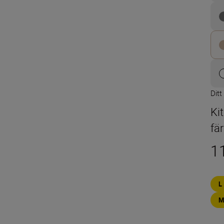
Ditt
Ki
fä
1