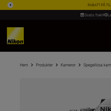
RABATT PÅ TILL
Gratis frakt
L
SKIP
Hem
Produkter
Kameror
Spegellösa kam