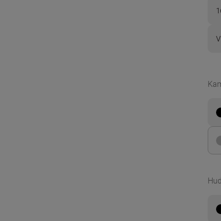
1
V
Kam
Hud