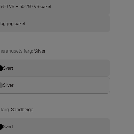
6-50 VR + 50-250 VR-paket
logging-paket
erahusets färg
:
Silver
Svart
Silver
färg
:
Sandbeige
Svart