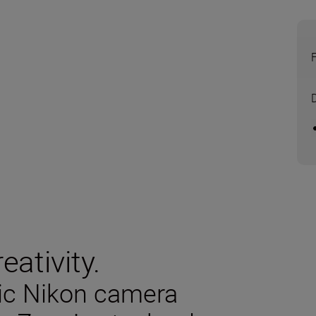
F
eativity.
sic Nikon camera