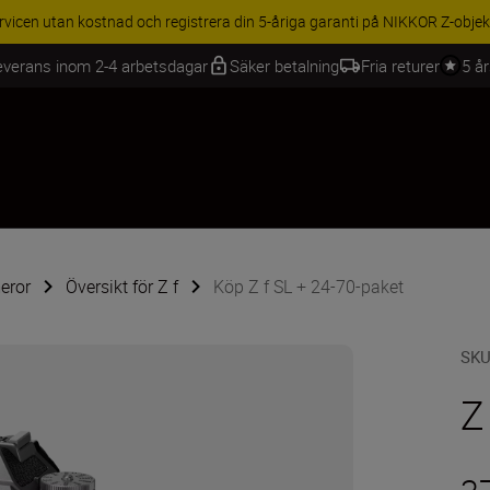
BEHÖR | Få 15 % rabatt på utvalda tillbehör, komplettera din utrustning 
everans inom 2-4 arbetsdagar
Säker betalning
Fria returer
5 å
eror
Översikt för Z f
Köp Z f SL + 24-70-paket
SK
Z