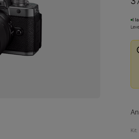
3
I l
Lev
An
Kit
: