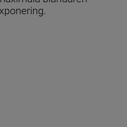
exponering.
n