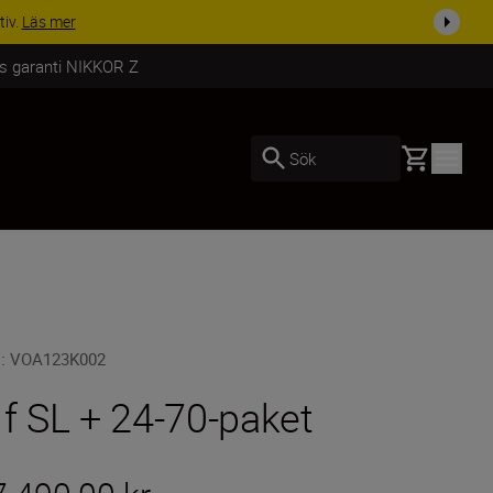
i dag
Handla nu
rs garanti NIKKOR Z
Basket
Sök
U
:
VOA123K002
 f SL + 24-70-paket