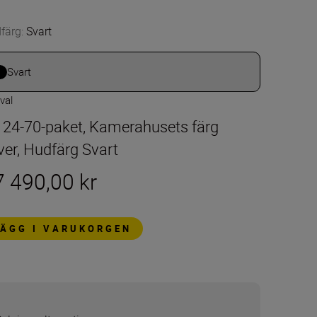
färg
:
Svart
Svart
 val
t 24-70-paket, Kamerahusets färg
lver, Hudfärg Svart
7 490,00 kr
LÄGG I VARUKORGEN