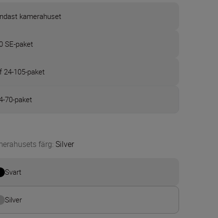
ndast kamerahuset
0 SE-paket
f 24-105-paket
4-70-paket
erahusets färg
:
Silver
Svart
Silver