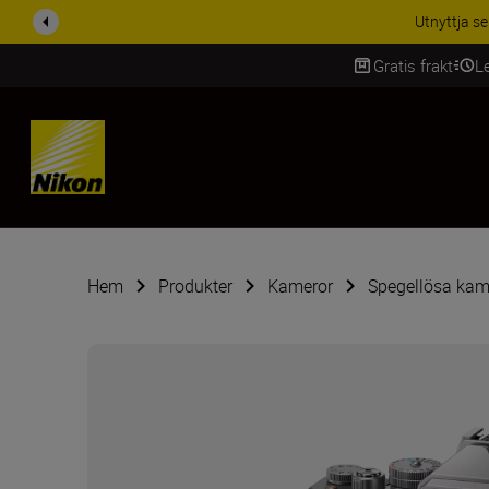
RABATT PÅ TILL
Gratis frakt
L
SKIP
Hem
Produkter
Kameror
Spegellösa kam