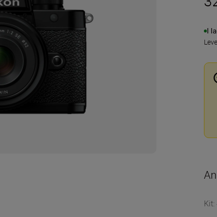
3
I l
Lev
An
Kit
: