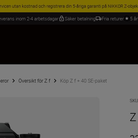
BEHÖR | Få 15 % rabatt på utvalda tillbehör, komplettera din utrustning 
everans inom 2-4 arbetsdagar
Säker betalning
Fria returer
5 å
eror
Översikt för Z f
Köp Z f + 40 SE-paket
SK
Z