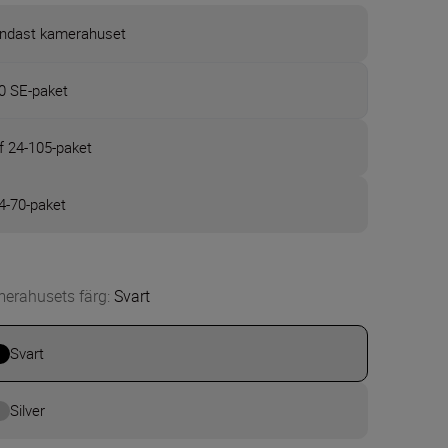
ndast kamerahuset
0 SE-paket
f 24-105-paket
4-70-paket
erahusets färg
:
Svart
Svart
Silver