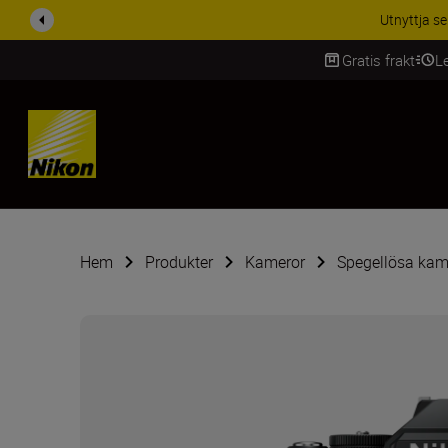
RABATT PÅ TILL
Gratis frakt
L
SKIP
Hem
Produkter
Kameror
Spegellösa kam