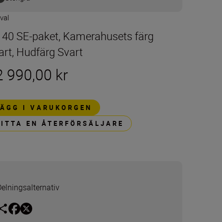
 val
t 40 SE-paket, Kamerahusets färg
art, Hudfärg Svart
2 990,00 kr
LÄGG I VARUKORGEN
HITTA EN ÅTERFÖRSÄLJARE
Delningsalternativ