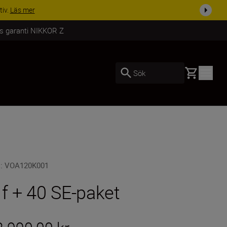
i dag
Handla nu
rs garanti NIKKOR Z
Basket
Sök
U
:
VOA120K001
 f + 40 SE-paket