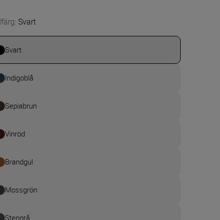
färg
:
Svart
Svart
Indigoblå
Sepiabrun
Vinröd
Brandgul
Mossgrön
Stengrå