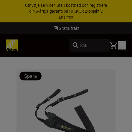
Utnyttja servicen utan kostnad och registrera
din 5-åriga garanti på NIKKOR Z-objektiv.
Läs mer
Gratis frakt
Basket
Sök
Spara