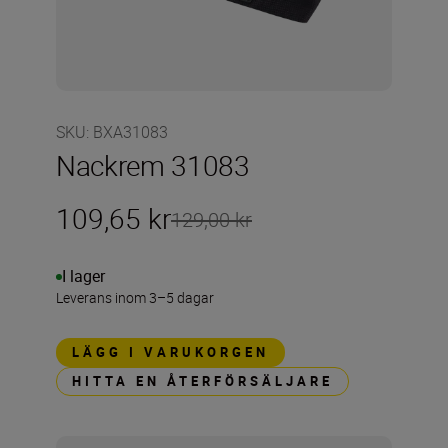
SKU
:
BXA31083
Nackrem 31083
109,65 kr
129,00 kr
I lager
Leverans inom 3–5 dagar
LÄGG I VARUKORGEN
HITTA EN ÅTERFÖRSÄLJARE