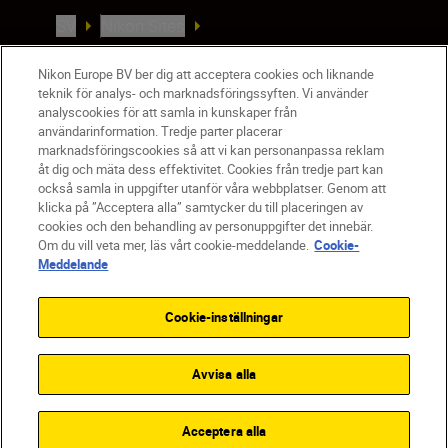
SV
Nikon Sites
Kontakta oss
Policydokument om personuppgiftsbehandling
Nikon Europe BV ber dig att acceptera cookies och liknande
teknik för analys- och marknadsföringssyften. Vi använder
Användningsvillkor
analyscookies för att samla in kunskaper från
Användarvillkor för Nikon Store
användarinformation. Tredje parter placerar
Cookie-meddelande
Tillgänglighet
marknadsföringscookies så att vi kan personanpassa reklam
åt dig och mäta dess effektivitet. Cookies från tredje part kan
Cookieinställningar
också samla in uppgifter utanför våra webbplatser. Genom att
© 2026 Nikon
klicka på ”Acceptera alla” samtycker du till placeringen av
cookies och den behandling av personuppgifter det innebär.
Om du vill veta mer, läs vårt cookie-meddelande.
Cookie-
Meddelande
SKIP
Cookie-inställningar
Avvisa alla
Acceptera alla