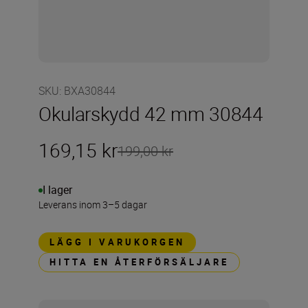
SKU
:
BXA30844
Okularskydd 42 mm 30844
169,15 kr
199,00 kr
I lager
Leverans inom 3–5 dagar
LÄGG I VARUKORGEN
HITTA EN ÅTERFÖRSÄLJARE