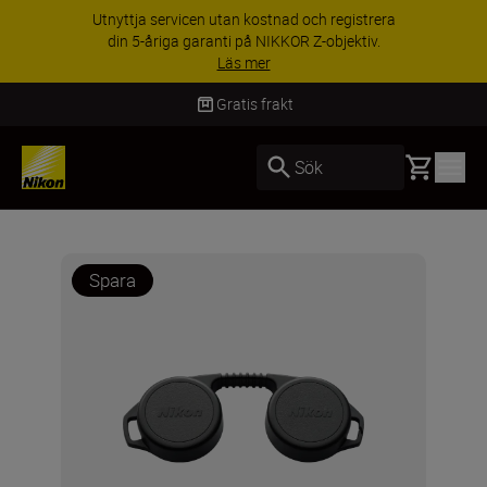
Utnyttja servicen utan kostnad och registrera
din 5-åriga garanti på NIKKOR Z-objektiv.
Läs mer
Gratis frakt
Basket
Sök
Spara