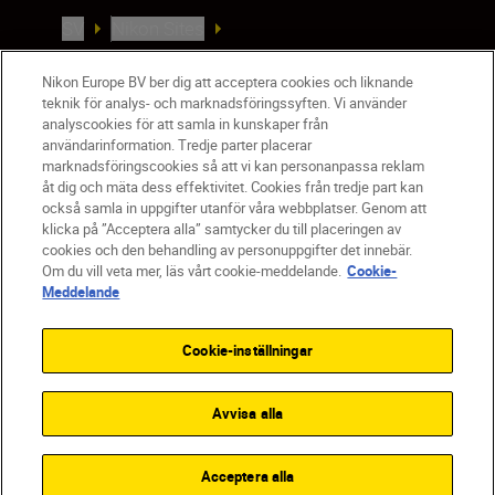
SV
Nikon Sites
Kontakta oss
Policydokument om personuppgiftsbehandling
Nikon Europe BV ber dig att acceptera cookies och liknande
teknik för analys- och marknadsföringssyften. Vi använder
Användningsvillkor
analyscookies för att samla in kunskaper från
Användarvillkor för Nikon Store
användarinformation. Tredje parter placerar
Cookie-meddelande
Tillgänglighet
marknadsföringscookies så att vi kan personanpassa reklam
åt dig och mäta dess effektivitet. Cookies från tredje part kan
Cookieinställningar
också samla in uppgifter utanför våra webbplatser. Genom att
© 2026 Nikon
klicka på ”Acceptera alla” samtycker du till placeringen av
cookies och den behandling av personuppgifter det innebär.
Om du vill veta mer, läs vårt cookie-meddelande.
Cookie-
Meddelande
SKIP
Cookie-inställningar
Avvisa alla
Acceptera alla