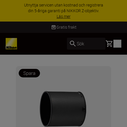
Utnyttja servicen utan kostnad och registrera
din 5-åriga garanti på NIKKOR Z-objektiv.
Läs mer
Gratis frakt
Basket
Sök
Spara