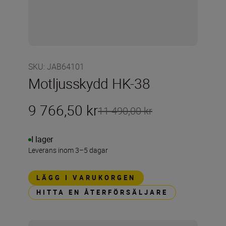
SKU
:
JAB64101
Motljusskydd HK-38
9 766,50 kr
11 490,00 kr
I lager
Leverans inom 3–5 dagar
LÄGG I VARUKORGEN
HITTA EN ÅTERFÖRSÄLJARE