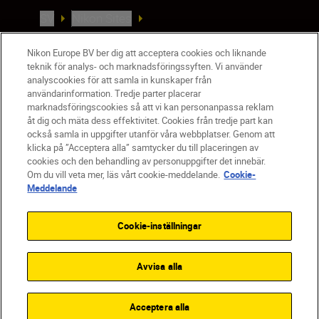
SV
Nikon Sites
Kontakta oss
Policydokument om personuppgiftsbehandling
Nikon Europe BV ber dig att acceptera cookies och liknande
teknik för analys- och marknadsföringssyften. Vi använder
Användningsvillkor
analyscookies för att samla in kunskaper från
Användarvillkor för Nikon Store
användarinformation. Tredje parter placerar
Cookie-meddelande
Tillgänglighet
marknadsföringscookies så att vi kan personanpassa reklam
åt dig och mäta dess effektivitet. Cookies från tredje part kan
Cookieinställningar
också samla in uppgifter utanför våra webbplatser. Genom att
© 2026 Nikon
klicka på ”Acceptera alla” samtycker du till placeringen av
cookies och den behandling av personuppgifter det innebär.
Om du vill veta mer, läs vårt cookie-meddelande.
Cookie-
Meddelande
SKIP
Cookie-inställningar
Avvisa alla
Acceptera alla