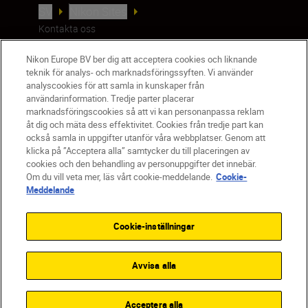
SV
Nikon Sites
Kontakta oss
Policydokument om personuppgiftsbehandling
Nikon Europe BV ber dig att acceptera cookies och liknande
Användningsvillkor
teknik för analys- och marknadsföringssyften. Vi använder
Användarvillkor för Nikon Store
analyscookies för att samla in kunskaper från
Cookie-meddelande
Tillgänglighet
användarinformation. Tredje parter placerar
Cookieinställningar
marknadsföringscookies så att vi kan personanpassa reklam
åt dig och mäta dess effektivitet. Cookies från tredje part kan
© 2026 Nikon
också samla in uppgifter utanför våra webbplatser. Genom att
klicka på ”Acceptera alla” samtycker du till placeringen av
cookies och den behandling av personuppgifter det innebär.
Om du vill veta mer, läs vårt cookie-meddelande.
Cookie-
SKIP
Meddelande
Cookie-inställningar
Avvisa alla
Acceptera alla