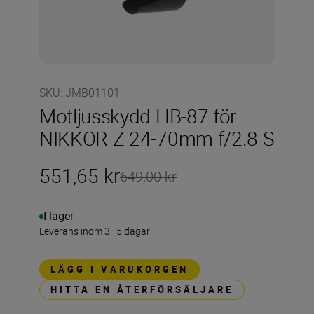
SKU
:
JMB01101
Motljusskydd HB-87 för
NIKKOR Z 24-70mm f/2.8 S
551,65 kr
649,00 kr
I lager
Leverans inom 3–5 dagar
LÄGG I VARUKORGEN
HITTA EN ÅTERFÖRSÄLJARE