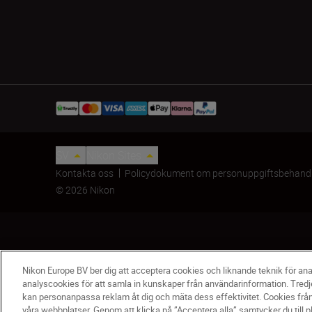
SV
Nikon Sites
Kontakta oss
Policydokument om personuppgiftsbehand
© 2026 Nikon
Nikon Europe BV ber dig att acceptera cookies och liknande teknik för an
analyscookies för att samla in kunskaper från användarinformation. Tredj
kan personanpassa reklam åt dig och mäta dess effektivitet. Cookies från 
Objektivväska CL-1434
våra webbplatser. Genom att klicka på ”Acceptera alla” samtycker du till 