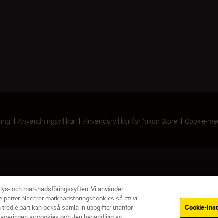
ling
Användningsvillkor
Användarvillkor för Nikon Store
Cookie-me
alys- och marknadsföringssyften. Vi använder
e parter placerar marknadsföringscookies så att vi
tredje part kan också samla in uppgifter utanför
Cookie-inst
Slut på lager
placeringen av cookies och den behandling av