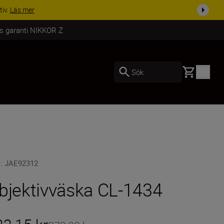
tiv.
Läs mer
rs garanti NIKKOR Z
Basket
Sök
U
:
JAE92312
bjektivväska CL-1434