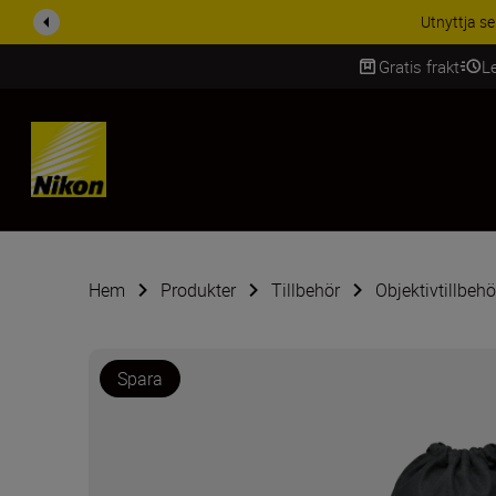
Utnyttja se
Gratis frakt
L
SKIP
Hem
Produkter
Tillbehör
Objektivtillbehö
Spara