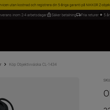
rvicen utan kostnad och registrera din 5-åriga garanti på NIKKOR Z-objek
everans inom 2-4 arbetsdagar
Säker betalning
Fria returer
5 å
r
Köp Objektivväska CL-1434
SK
O