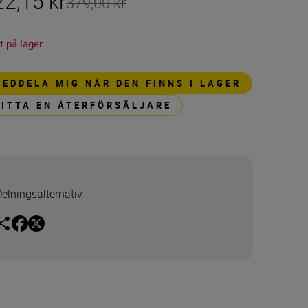
22,15 kr
379,00 kr
t på lager
MEDDELA MIG NÄR DEN FINNS I LAGER
HITTA EN ÅTERFÖRSÄLJARE
Delningsalternativ