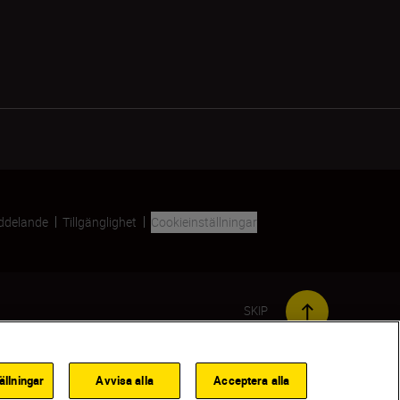
ddelande
Tillgänglighet
Cookieinställningar
SKIP
ällningar
Avvisa alla
Acceptera alla
MEDDELA MIG NÄR DEN FINNS I LAGER