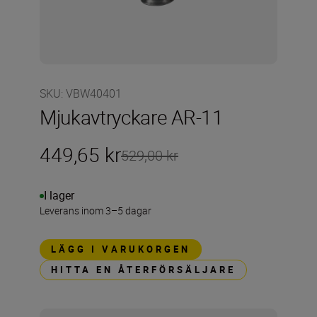
SKU
:
VBW40401
Mjukavtryckare AR-11
449,65 kr
529,00 kr
I lager
Leverans inom 3–5 dagar
LÄGG I VARUKORGEN
HITTA EN ÅTERFÖRSÄLJARE