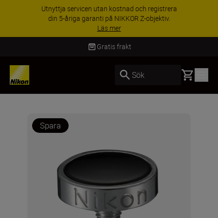
rvicen utan kostnad och registrera
RABATT PÅ
ga garanti på NIKKOR Z-objektiv.
utvalda til
Läs mer
Gratis frakt
Basket
Sök
Spara