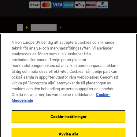
SV
Nikon Sites
Kontakta oss
Policydokument om personuppgiftsbehandling
Nikon Europe BV ber dig att acceptera cookies och liknande
teknik för analys- och marknadsföringssyften. Vi använder
Användningsvillkor
analyscookies för att samla in kunskaper från
Användarvillkor för Nikon Store
användarinformation. Tredje parter placerar
Cookie-meddelande
Tillgänglighet
marknadsföringscookies så att vi kan personanpassa reklam
åt dig och mäta dess effektivitet. Cookies från tredje part kan
Cookieinställningar
också samla in uppgifter utanför våra webbplatser. Genom att
© 2026 Nikon
klicka på ”Acceptera alla” samtycker du till placeringen av
cookies och den behandling av personuppgifter det innebär.
Om du vill veta mer, läs vårt cookie-meddelande.
Cookie-
Meddelande
SKIP
Cookie-inställningar
Avvisa alla