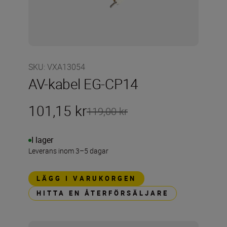
SKU
:
VXA13054
AV-kabel EG-CP14
101,15 kr
119,00 kr
I lager
Leverans inom 3–5 dagar
LÄGG I VARUKORGEN
HITTA EN ÅTERFÖRSÄLJARE