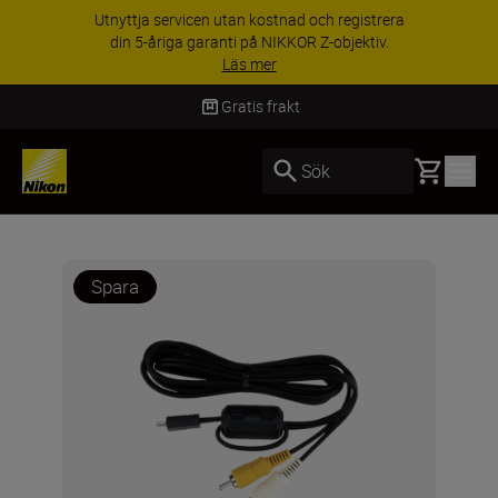
Utnyttja servicen utan kostnad och registrera
din 5-åriga garanti på NIKKOR Z-objektiv.
Läs mer
Gratis frakt
Basket
Sök
Spara