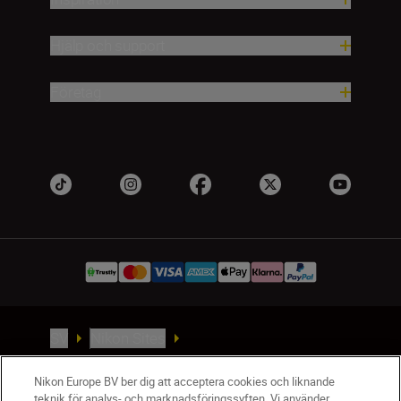
Hjälp och support
Företag
SV
Nikon Sites
Kontakta oss
Policydokument om personuppgiftsbehandling
Nikon Europe BV ber dig att acceptera cookies och liknande
teknik för analys- och marknadsföringssyften. Vi använder