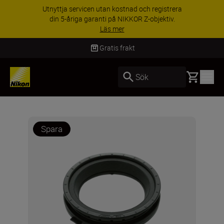
Utnyttja servicen utan kostnad och registrera
din 5-åriga garanti på NIKKOR Z-objektiv.
Läs mer
Gratis frakt
Basket
Sök
Spara