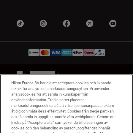
SV
Nikon Sites
Kontakta oss
Nikon Europe BV ber dig att acceptera cookies och liknande
teknik för analys- och marknadsföringssyften. Vi använder
Policydokument om personuppgiftsbehandling
analyscookies för att samla in kunskaper från
Användningsvillkor
användarinformation. Tredje parter placerar
Användarvillkor för Nikon Store
marknadsföringscookies så att vi kan personanpassa reklam
Cookie-meddelande
Tillgänglighet
åt dig och mäta dess effektivitet. Cookies från tredje part kan
också samla in uppgifter utanför våra webbplatser. Genom att
Cookieinställningar
klicka på ”Acceptera alla” samtycker du till placeringen av
© 2026 Nikon
cookies och den behandling av personuppgifter det innebär.