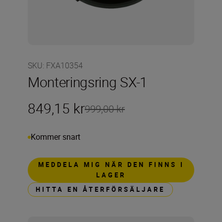
SKU
:
FXA10354
Monteringsring SX-1
849,15 kr
999,00 kr
Kommer snart
MEDDELA MIG NÄR DEN FINNS I
LAGER
HITTA EN ÅTERFÖRSÄLJARE