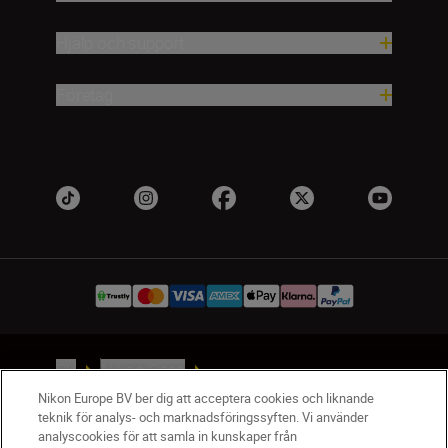
Hjälp och support
Företag
SV
Nikon Sites
Kontakta oss
Nikon Europe BV ber dig att acceptera cookies och liknande
teknik för analys- och marknadsföringssyften. Vi använder
Policydokument om personuppgiftsbehandling
analyscookies för att samla in kunskaper från
Användningsvillkor