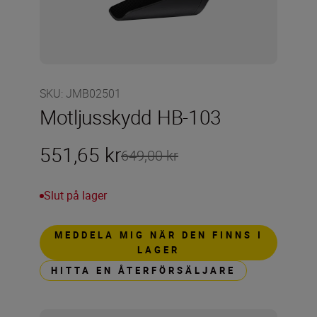
SKU
:
JMB02501
Motljusskydd HB-103
551,65 kr
649,00 kr
Slut på lager
MEDDELA MIG NÄR DEN FINNS I
LAGER
HITTA EN ÅTERFÖRSÄLJARE