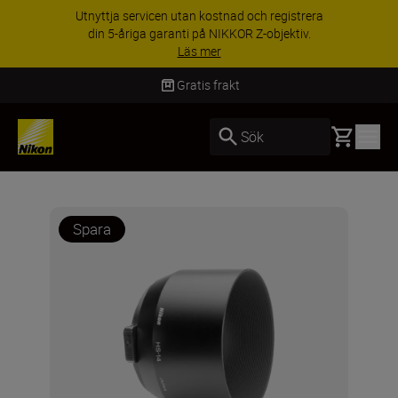
Utnyttja servicen utan kostnad och registrera
din 5-åriga garanti på NIKKOR Z-objektiv.
Läs mer
Gratis frakt
Basket
Sök
Spara