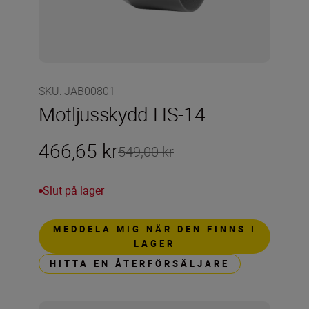
SKU
:
JAB00801
Motljusskydd HS-14
466,65 kr
549,00 kr
Slut på lager
MEDDELA MIG NÄR DEN FINNS I
LAGER
HITTA EN ÅTERFÖRSÄLJARE