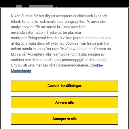
SV
Nikon Sites
Kontakta oss
Nikon Europe BV ber dig att acceptera cookies och liknande
teknik för analys- och marknadsföringssyften. Vi använder
Policydokument om personuppgiftsbehandling
analyscookies för att samla in kunskaper från
Användningsvillkor
användarinformation. Tredje parter placerar
Användarvillkor för Nikon Store
marknadsföringscookies så att vi kan personanpassa reklam
Cookie-meddelande
Tillgänglighet
åt dig och mäta dess effektivitet. Cookies från tredje part kan
också samla in uppgifter utanför våra webbplatser. Genom att
Cookieinställningar
klicka på ”Acceptera alla” samtycker du till placeringen av
© 2026 Nikon
cookies och den behandling av personuppgifter det innebär.
Om du vill veta mer, läs vårt cookie-meddelande.
Cookie-
Meddelande
SKIP
Cookie-inställningar
Avvisa alla
Acceptera alla