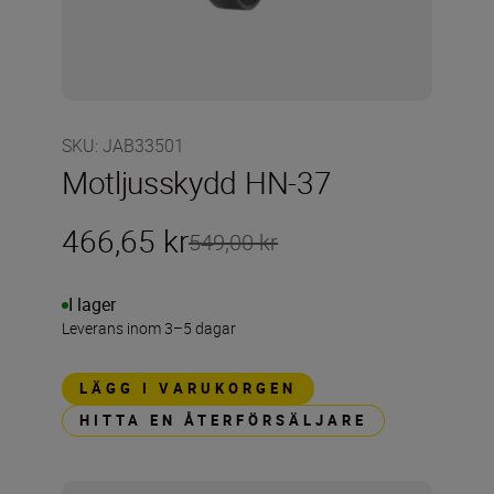
SKU
:
JAB33501
Motljusskydd HN-37
466,65 kr
549,00 kr
I lager
Leverans inom 3–5 dagar
LÄGG I VARUKORGEN
HITTA EN ÅTERFÖRSÄLJARE