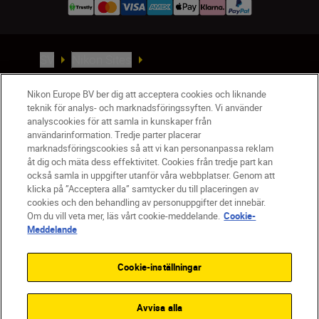
SV
Nikon Sites
Kontakta oss
Policydokument om personuppgiftsbehandling
Nikon Europe BV ber dig att acceptera cookies och liknande
teknik för analys- och marknadsföringssyften. Vi använder
Användningsvillkor
analyscookies för att samla in kunskaper från
Användarvillkor för Nikon Store
användarinformation. Tredje parter placerar
Cookie-meddelande
Tillgänglighet
marknadsföringscookies så att vi kan personanpassa reklam
åt dig och mäta dess effektivitet. Cookies från tredje part kan
Cookieinställningar
också samla in uppgifter utanför våra webbplatser. Genom att
© 2026 Nikon
klicka på ”Acceptera alla” samtycker du till placeringen av
cookies och den behandling av personuppgifter det innebär.
Om du vill veta mer, läs vårt cookie-meddelande.
Cookie-
Meddelande
SKIP
Cookie-inställningar
Avvisa alla