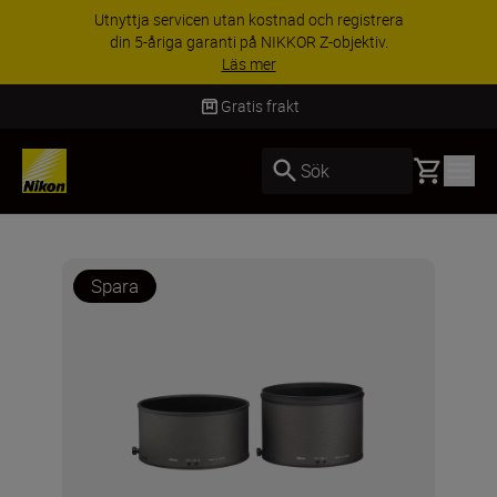
Utnyttja servicen utan kostnad och registrera
din 5-åriga garanti på NIKKOR Z-objektiv.
Läs mer
Gratis frakt
Basket
Sök
Spara