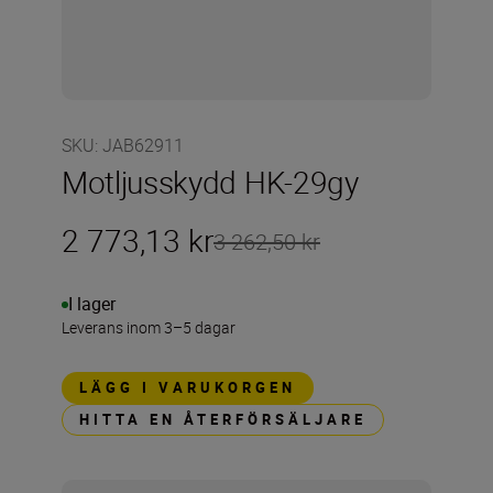
SKU
:
JAB62911
Motljusskydd HK-29gy
2 773,13 kr
3 262,50 kr
I lager
Leverans inom 3–5 dagar
LÄGG I VARUKORGEN
HITTA EN ÅTERFÖRSÄLJARE