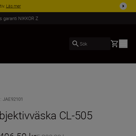
ing i dag
Handla nu
rs garanti NIKKOR Z
Basket
Sök
U
:
JAE92101
bjektivväska CL-505