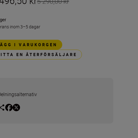
496,50 kr
5 290,00 kr
ager
erans inom 3–5 dagar
LÄGG I VARUKORGEN
HITTA EN ÅTERFÖRSÄLJARE
Delningsalternativ