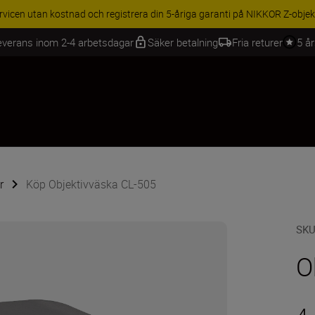
ILLBEHÖR | Få 15 % rabatt på utvalda tillbehör, komplettera din utrustn
everans inom 2-4 arbetsdagar
Säker betalning
Fria returer
5 å
r
Köp Objektivväska CL-505
SK
O