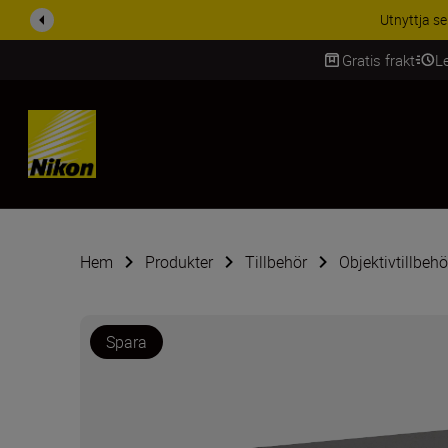
RABATT PÅ T
Gratis frakt
L
SKIP
Hem
Produkter
Tillbehör
Objektivtillbehö
Spara