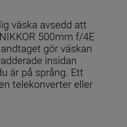
lig väska avsedd att
-S NIKKOR 500mm f/4E
 handtaget gör väskan
 vadderade insidan
du är på språng. Ett
 en telekonverter eller