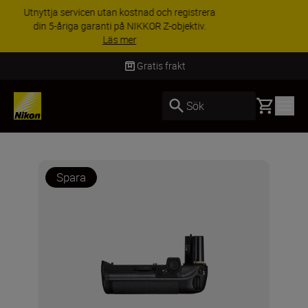
RABATT PÅ TILLBEHÖR | Få 15 % rabatt på
utvalda tillbehör, komplettera din utrustning i
dag
Handla nu
Gratis frakt
Basket
Sök
Spara