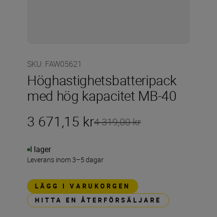
SKU
:
FAW05621
Höghastighetsbatteripack
med hög kapacitet MB-40
3 671,15 kr
4 319,00 kr
I lager
Leverans inom 3–5 dagar
LÄGG I VARUKORGEN
HITTA EN ÅTERFÖRSÄLJARE