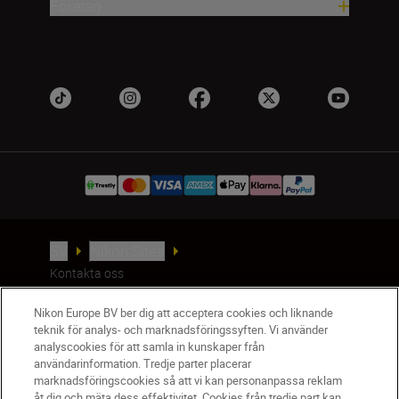
Företag
SV
Nikon Sites
Kontakta oss
Policydokument om personuppgiftsbehandling
Nikon Europe BV ber dig att acceptera cookies och liknande
Användningsvillkor
teknik för analys- och marknadsföringssyften. Vi använder
Användarvillkor för Nikon Store
analyscookies för att samla in kunskaper från
Cookie-meddelande
Tillgänglighet
användarinformation. Tredje parter placerar
Cookieinställningar
marknadsföringscookies så att vi kan personanpassa reklam
åt dig och mäta dess effektivitet. Cookies från tredje part kan
© 2026 Nikon