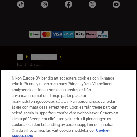
SV
Nikon Sites
Kontakta oss
Policydokument om personuppgiftsbehandling
Nikon Europe BV ber dig att acceptera cookies och liknande
Användningsvillkor
teknik för analys- och marknadsföringssyften. Vi använder
Användarvillkor för Nikon Store
analyscookies för att samla in kunskaper från
Cookie-meddelande
Tillgänglighet
användarinformation. Tredje parter placerar
Cookieinställningar
marknadsföringscookies så att vi kan personanpassa reklam
åt dig och mäta dess effektivitet. Cookies från tredje part kan
© 2026 Nikon
också samla in uppgifter utanför våra webbplatser. Genom att
klicka på ”Acceptera alla” samtycker du till placeringen av
cookies och den behandling av personuppgifter det innebär.
Om du vill veta mer, läs vårt cookie-meddelande.
Cookie-
SKIP
Meddelande