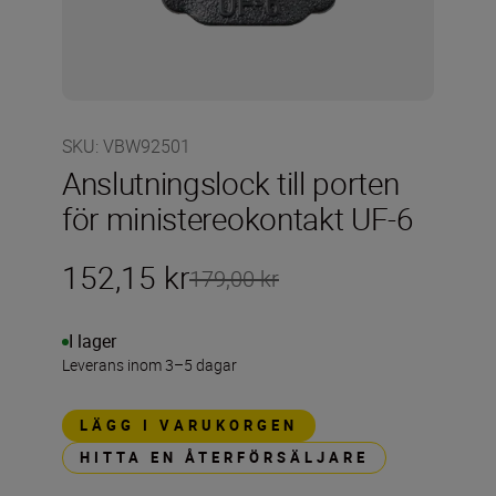
SKU
:
VBW92501
Anslutningslock till porten
för ministereokontakt UF-6
152,15 kr
179,00 kr
I lager
Leverans inom 3–5 dagar
LÄGG I VARUKORGEN
HITTA EN ÅTERFÖRSÄLJARE