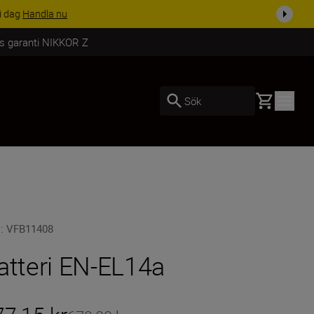
i dag
Handla nu
rs garanti NIKKOR Z
Basket
Sök
U
:
VFB11408
atteri EN-EL14a