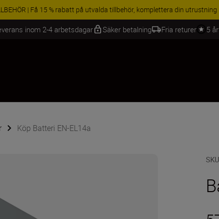
BEHÖR | Få 15 % rabatt på utvalda tillbehör, komplettera din utrustning 
everans inom 2-4 arbetsdagar
Säker betalning
Fria returer
5 å
r
Köp Batteri EN-EL14a
SK
B