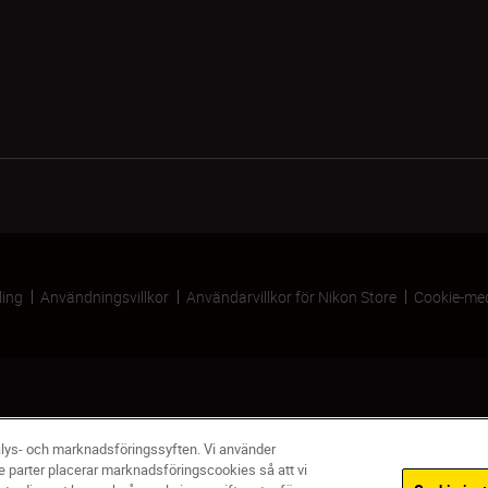
ling
Användningsvillkor
Användarvillkor för Nikon Store
Cookie-me
alys- och marknadsföringssyften. Vi använder
e parter placerar marknadsföringscookies så att vi