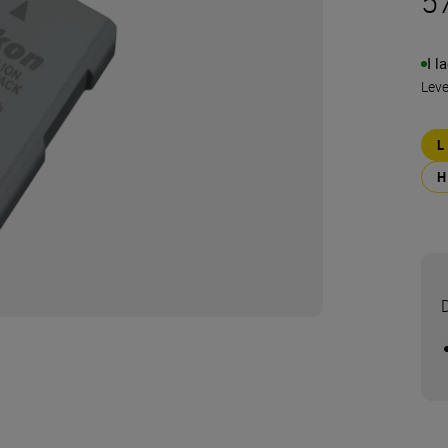
5
I l
Lev