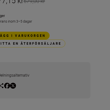
77,15 kr
679,00 kr
ager
erans inom 3–5 dagar
LÄGG I VARUKORGEN
HITTA EN ÅTERFÖRSÄLJARE
Delningsalternativ