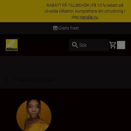
RABATT PÅ TILLBEHÖR | Få 15 % rabatt på
utvalda tillbehör, komplettera din utrustning i
dag
Handla nu
Leverans inom 2-4 arbetsdagar
Basket
Sök
Tillbaka till översikt