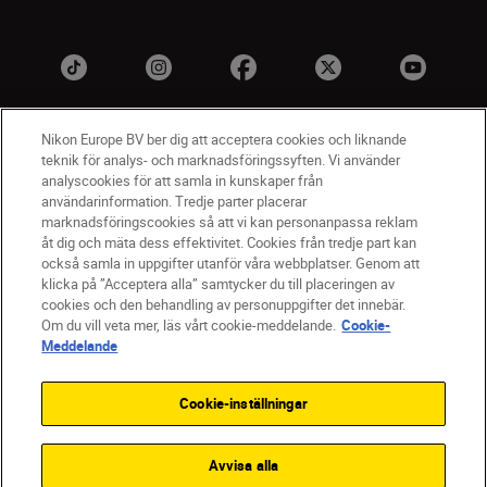
Nikon Europe BV ber dig att acceptera cookies och liknande
teknik för analys- och marknadsföringssyften. Vi använder
analyscookies för att samla in kunskaper från
användarinformation. Tredje parter placerar
marknadsföringscookies så att vi kan personanpassa reklam
åt dig och mäta dess effektivitet. Cookies från tredje part kan
SV
Nikon Sites
också samla in uppgifter utanför våra webbplatser. Genom att
Kontakta oss
klicka på ”Acceptera alla” samtycker du till placeringen av
cookies och den behandling av personuppgifter det innebär.
Policydokument om personuppgiftsbehandling
Om du vill veta mer, läs vårt cookie-meddelande.
Cookie-
Användningsvillkor
Meddelande
Användarvillkor för Nikon Store
Cookie-meddelande
Tillgänglighet
Cookie-inställningar
Cookieinställningar
© 2026 Nikon
Avvisa alla