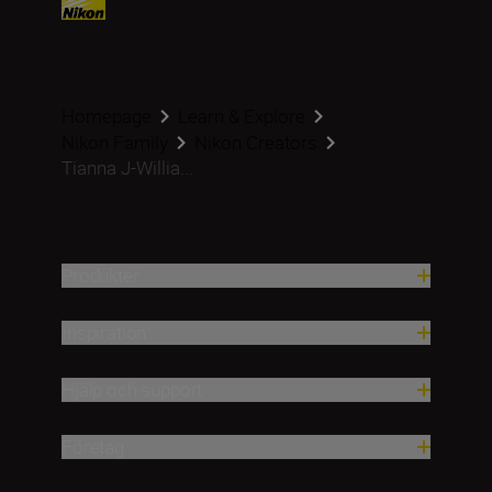
Homepage
Learn & Explore
Nikon Family
Nikon Creators
Tianna J-Willia...
Produkter
Inspiration
Hjälp och support
Företag