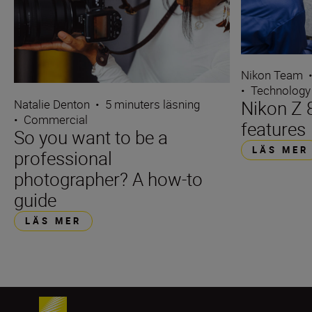
Nikon Team
•
Technology
Natalie Denton
•
5 minuters läsning
Nikon Z 8
•
Commercial
features
So you want to be a
LÄS MER
professional
photographer? A how-to
guide
LÄS MER