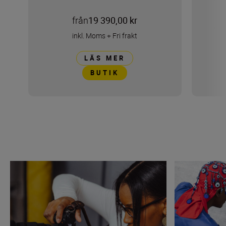
från
19 390,00 kr
inkl. Moms
+
Fri frakt
LÄS MER
BUTIK