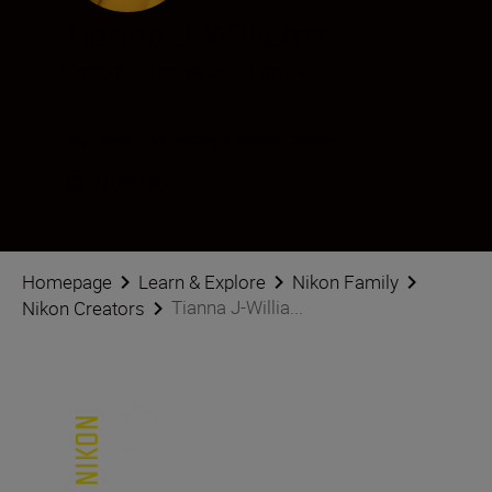
Tianna J-Williams
Creator
•
Portraits
•
Family
Följ Tianna J-Williams på sociala medier
Homepage
Learn & Explore
Nikon Family
Tianna J-Willia...
Nikon Creators