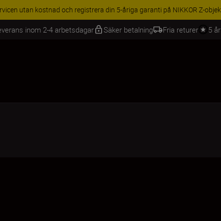
BEHÖR | Få 15 % rabatt på utvalda tillbehör, komplettera din utrustning 
everans inom 2-4 arbetsdagar
Säker betalning
Fria returer
5 å