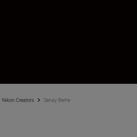
making
Nikon Creators
Senay Berhe