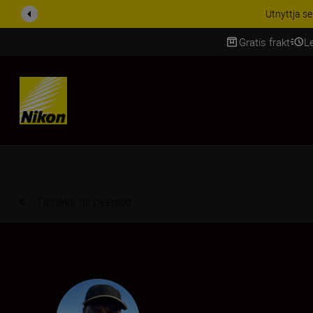
RABATT PÅ TILL
Gratis frakt
L
SKIP
Tillbaka till översikt