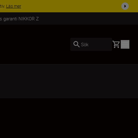
i dag
Handla nu
rs garanti NIKKOR Z
Basket
Sök