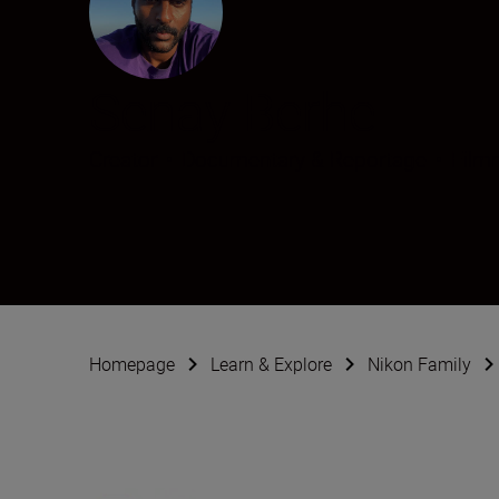
Senay Berhe
Creator
•
Documentary & Reportage
•
Film
Homepage
Learn & Explore
Nikon Family