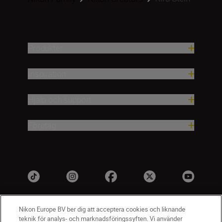
Produkter
Inspiration
Hjälp och support
Företag
Nikon Europe BV ber dig att acceptera cookies och liknande
teknik för analys- och marknadsföringssyften. Vi använder