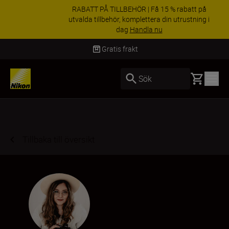
RABATT PÅ TILLBEHÖR | Få 15 % rabatt på
utvalda tillbehör, komplettera din utrustning i
dag
Handla nu
Leverans inom 2-4 arbetsdagar
Basket
Sök
Tillbaka till översikt