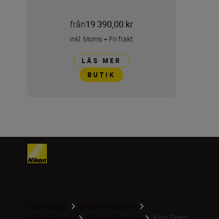
från
19 390,00 kr
inkl. Moms
+
Fri frakt
LÄS MER
BUTIK
Homepage
Learn & Explore
Kira Stein
Nikon Family
Nikon Creators