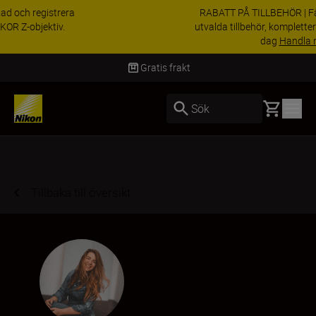
RABATT PÅ TILLBEHÖR | Få 15 % rabatt på
utvalda tillbehör, komplettera din utrustning i
dag
Handla nu
Leverans inom 2-4 arbetsdagar
Basket
Sök
Tillbaka till översikt