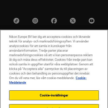
Nikon Europe BV ber dig att acceptera cookies och liknande
teknik för analys- och marknadsföringssyften. Vi använder
analyscookies för att samla in kunskaper från
användarinformation. Tredje parter placerar
marknadsföringscookies så att vi kan personanpassa reklam
åt dig och mäta dess effektivitet. Cookies från tredje part kan
SV
Nikon Sites
också samla in uppgifter utanför våra webbplatser. Genom att
Kontakta oss
klicka på ”Acceptera alla” samtycker du till placeringen av
cookies och den behandling av personuppgifter det innebär.
Policydokument om personuppgiftsbehandling
Om du vill veta mer, läs vårt cookie-meddelande.
Cookie-
Användningsvillkor
Meddelande
Användarvillkor för Nikon Store
Cookie-meddelande
Tillgänglighet
Cookie-inställningar
Cookieinställningar
© 2026 Nikon