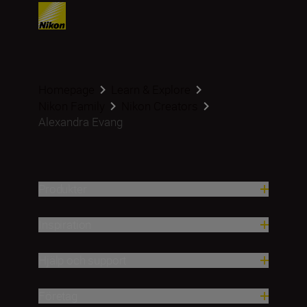
Homepage
Learn & Explore
Nikon Family
Nikon Creators
Alexandra Evang
Produkter
Inspiration
Hjälp och support
Företag