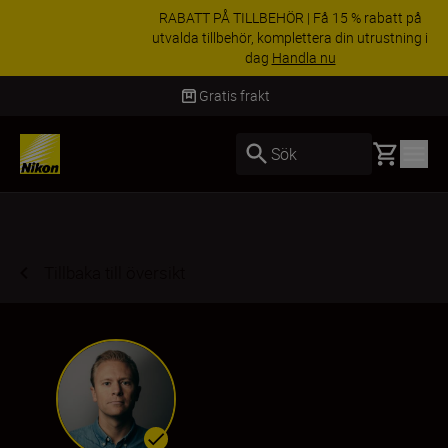
RABATT PÅ TILLBEHÖR | Få 15 % rabatt på
utvalda tillbehör, komplettera din utrustning i
dag
Handla nu
Leverans inom 2-4 arbetsdagar
Basket
Sök
Tillbaka till översikt