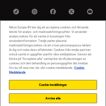
Nikon Europe BV ber dig att acceptera cookies och liknande
teknik för analys- och marknadsföringssyften. Vi använder
analyscookies för att samla in kunskaper från
användarinformation. Tredje parter placerar
marknadsföringscookies så att vi kan personanpassa reklam
åt dig och mäta dess effektivitet. Cookies från tredje part kan
SV
Nikon Sites
också samla in uppgifter utanför våra webbplatser. Genom att
Kontakta oss
klicka på ”Acceptera alla” samtycker du till placeringen av
cookies och den behandling av personuppgifter det innebär.
Policydokument om personuppgiftsbehandling
Om du vill veta mer, läs vårt cookie-meddelande.
Cookie-
Användningsvillkor
Meddelande
Användarvillkor för Nikon Store
Cookie-meddelande
Tillgänglighet
Cookie-inställningar
Cookieinställningar
© 2026 Nikon
Avvisa alla