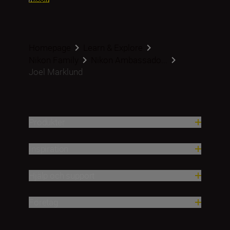
Homepage
Learn & Explore
Nikon Family
Nikon Ambassado...
Joel Marklund
Produkter
Inspiration
Hjälp och support
Företag