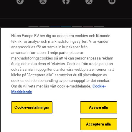
Nikon Europe BV ber dig att acceptera cookies och liknande
teknik för analys- och marknadsföringssyften. Vi använder
analyscookies för att samla in kunskaper från
SV
Nikon Sites
användarinformation. Tredje parter placerar
marknadsföringscookies så att vi kan personanpassa reklam
Kontakta oss
åt dig och mäta dess effektivitet. Cookies från tredje part kan
Policydokument om personuppgiftsbehandling
också samla in uppgifter utanför våra webbplatser. Genom att
Användningsvillkor
klicka på ”Acceptera alla” samtycker du till placeringen av
Användarvillkor för Nikon Store
cookies och den behandling av personuppgifter det innebär.
Om du vill veta mer, läs vårt cookie-meddelande.
Cookie-
Cookie-meddelande
Tillgänglighet
Meddelande
Cookieinställningar
© 2026 Nikon
Cookie-inställningar
Avvisa alla
SKIP
Acceptera alla