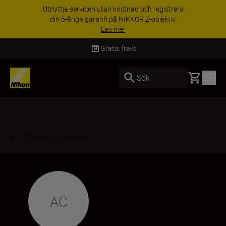
Utnyttja servicen utan kostnad och registrera
din 5-åriga garanti på NIKKOR Z-objektiv.
Läs mer
Gratis frakt
Basket
Sök
Tillbaka till översikt
AC