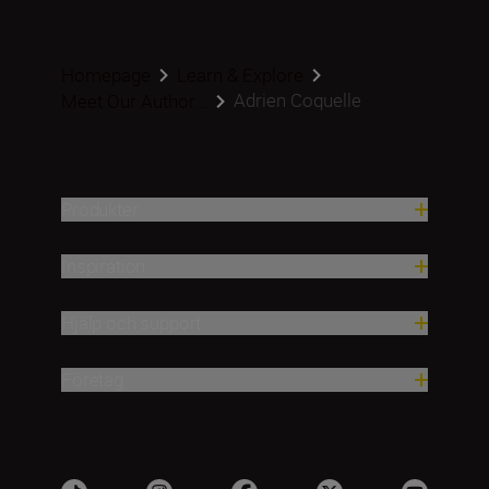
Homepage
Learn & Explore
Adrien Coquelle
Meet Our Author...
Produkter
Inspiration
Hjälp och support
Företag