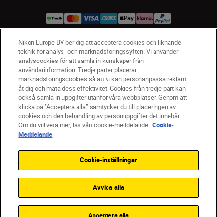
Nikon Europe BV ber dig att acceptera cookies och liknande
teknik för analys- och marknadsföringssyften. Vi använder
SV
Nikon Sites
analyscookies för att samla in kunskaper från
Kontakta oss
användarinformation. Tredje parter placerar
Policydokument om personuppgiftsbehandling
marknadsföringscookies så att vi kan personanpassa reklam
åt dig och mäta dess effektivitet. Cookies från tredje part kan
Användningsvillkor
också samla in uppgifter utanför våra webbplatser. Genom att
Användarvillkor för Nikon Store
klicka på ”Acceptera alla” samtycker du till placeringen av
Cookie-meddelande
Tillgänglighet
cookies och den behandling av personuppgifter det innebär.
Cookieinställningar
Om du vill veta mer, läs vårt cookie-meddelande.
Cookie-
© 2026 Nikon
Meddelande
Cookie-inställningar
SKIP
Avvisa alla
Acceptera alla