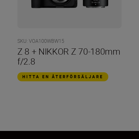
SKU
:
VOA100WBW15
Z 8 + NIKKOR Z 70-180mm
f/2.8
HITTA EN ÅTERFÖRSÄLJARE