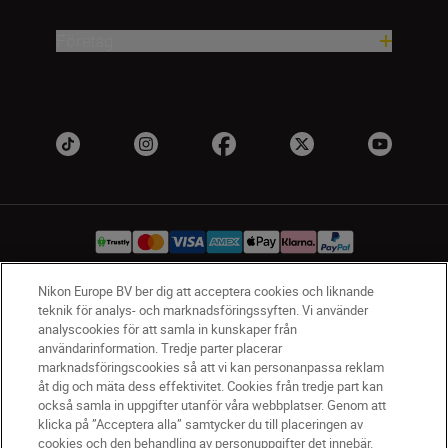
Företag
Nikon Europe BV ber dig att acceptera cookies och liknande
teknik för analys- och marknadsföringssyften. Vi använder
SV
Nikon Sites
analyscookies för att samla in kunskaper från
Kontakta oss
användarinformation. Tredje parter placerar
Policydokument om personuppgiftsbehandling
marknadsföringscookies så att vi kan personanpassa reklam
åt dig och mäta dess effektivitet. Cookies från tredje part kan
Användningsvillkor
också samla in uppgifter utanför våra webbplatser. Genom att
Användarvillkor för Nikon Store
klicka på ”Acceptera alla” samtycker du till placeringen av
Cookie-meddelande
Tillgänglighet
cookies och den behandling av personuppgifter det innebär.