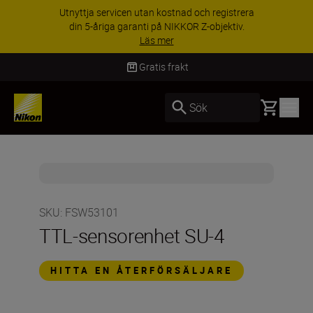
Utnyttja servicen utan kostnad och registrera
din 5-åriga garanti på NIKKOR Z-objektiv.
Läs mer
Gratis frakt
Basket
Sök
SKU
:
FSW53101
TTL-sensorenhet SU-4
HITTA EN ÅTERFÖRSÄLJARE