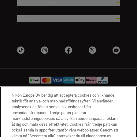
Hjälp och support
Företag
Nikon Europe BV ber dig att acceptera cookies och liknande
teknik för analys- och marknadsföringssyften. Vi använder
SV
Nikon Sites
analyscookies för att samla in kunskaper från
Kontakta oss
användarinformation. Tredje parter placerar
Policydokument om personuppgiftsbehandling
marknadsföringscookies så att vi kan personanpassa reklam
åt dig och mäta dess effektivitet. Cookies från tredje part kan
Användningsvillkor
också samla in uppgifter utanför våra webbplatser. Genom att
Användarvillkor för Nikon Store
klicka på ”Acceptera alla” samtycker du till placeringen av