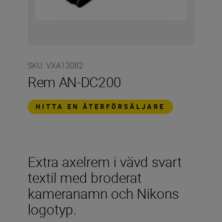
SKU
:
VXA13082
Rem AN-DC200
HITTA EN ÅTERFÖRSÄLJARE
Extra axelrem i vävd svart
textil med broderat
kameranamn och Nikons
logotyp.