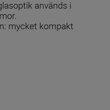
glasoptik används i
smor.
gn: mycket kompakt
oner