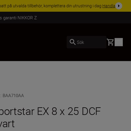
i dag
Handla nu
rs garanti NIKKOR Z
Basket
Sök
U
:
BAA710AA
portstar EX 8 x 25 DCF
vart