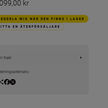
099,00 kr
MEDDELA MIG NÄR DEN FINNS I LAGER
HITTA EN ÅTERFÖRSÄLJARE
ri frakt
Delningsalternativ