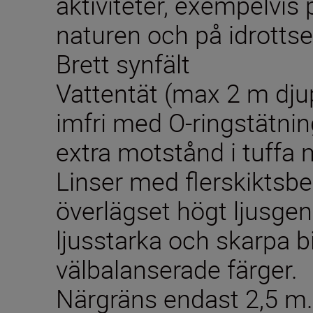
aktiviteter, exempelvis 
naturen och på idrott
Brett synfält
Vattentät (max 2 m djup
imfri med O-ringstätni
extra motstånd i tuffa m
Linser med flerskiktsbe
överlägset högt ljusgen
ljusstarka och skarpa b
välbalanserade färger.
Närgräns endast 2,5 m.