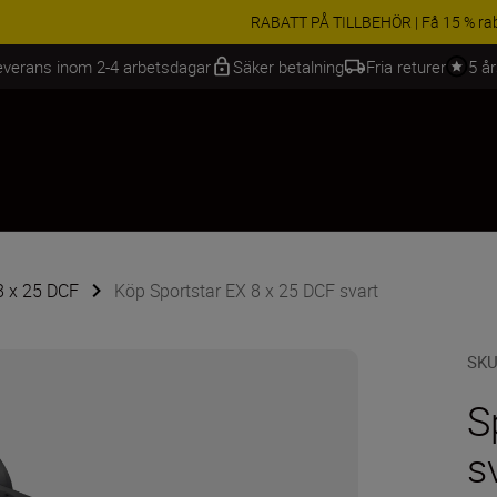
BEHÖR | Få 15 % rabatt på utvalda tillbehör, komplettera din utrustning 
everans inom 2-4 arbetsdagar
Säker betalning
Fria returer
5 å
 8 x 25 DCF
Köp Sportstar EX 8 x 25 DCF svart
SK
S
s