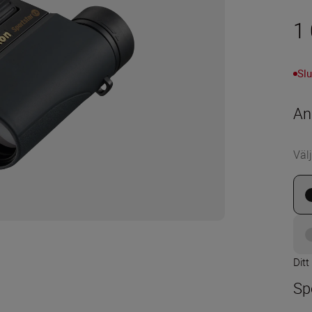
1 
Slu
An
Välj
Ditt
Sp