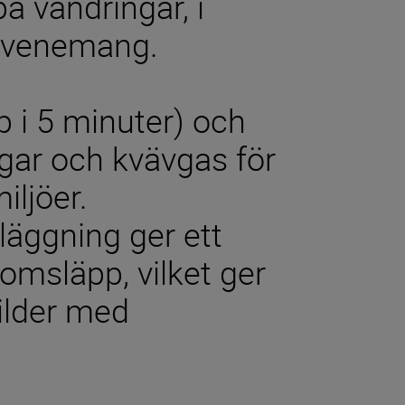
på vandringar, i
sevenemang.
 i 5 minuter) och
ngar och kvävgas för
iljöer.
läggning ger ett
omsläpp, vilket ger
ilder med