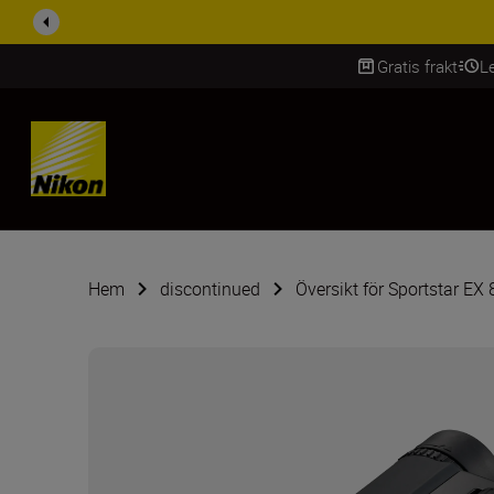
RABATT PÅ TILL
Gratis frakt
L
SKIP
Hem
discontinued
Översikt för Sportstar EX