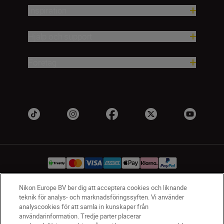
Inspiration
Hjälp och support
Företag
Nikon Europe BV ber dig att acceptera cookies och liknande
teknik för analys- och marknadsföringssyften. Vi använder
SV
Nikon Sites
analyscookies för att samla in kunskaper från
Kontakta oss
användarinformation. Tredje parter placerar