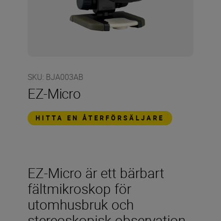
SKU
:
BJA003AB
EZ-Micro
HITTA EN ÅTERFÖRSÄLJARE
EZ-Micro är ett bärbart
fältmikroskop för
utomhusbruk och
stereoskopisk observation