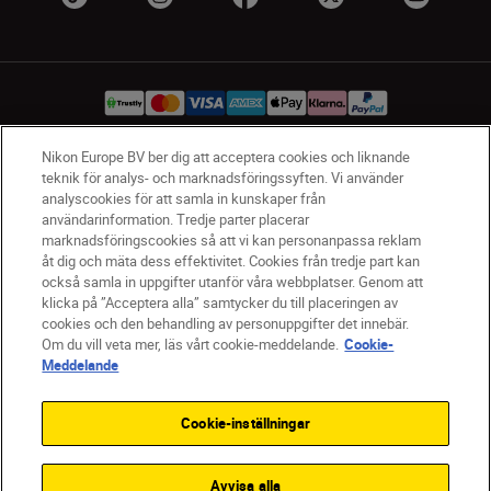
Nikon Europe BV ber dig att acceptera cookies och liknande
teknik för analys- och marknadsföringssyften. Vi använder
SV
Nikon Sites
analyscookies för att samla in kunskaper från
Kontakta oss
användarinformation. Tredje parter placerar
Policydokument om personuppgiftsbehandling
marknadsföringscookies så att vi kan personanpassa reklam
åt dig och mäta dess effektivitet. Cookies från tredje part kan
Användningsvillkor
också samla in uppgifter utanför våra webbplatser. Genom att
Användarvillkor för Nikon Store
klicka på ”Acceptera alla” samtycker du till placeringen av
Cookie-meddelande
Tillgänglighet
cookies och den behandling av personuppgifter det innebär.
Cookieinställningar
Om du vill veta mer, läs vårt cookie-meddelande.
Cookie-
© 2026 Nikon
Meddelande
Cookie-inställningar
SKIP
Avvisa alla