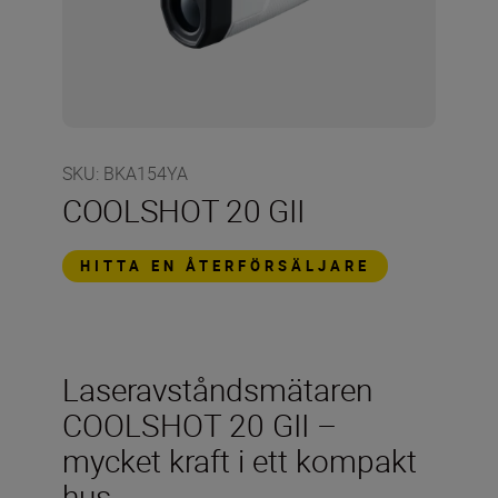
SKU
:
BKA154YA
COOLSHOT 20 GII
HITTA EN ÅTERFÖRSÄLJARE
Laseravståndsmätaren
COOLSHOT 20 GII –
mycket kraft i ett kompakt
hus.