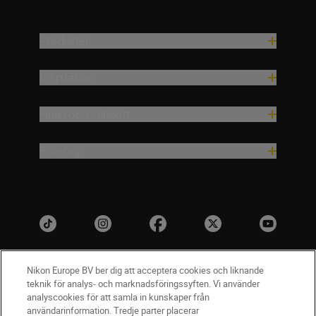
Produkter
Inspiration
Hjälp och support
Företag
Nikon Europe BV ber dig att acceptera cookies och liknande
teknik för analys- och marknadsföringssyften. Vi använder
analyscookies för att samla in kunskaper från
användarinformation. Tredje parter placerar