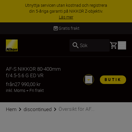
Utnyttja servicen utan kostnad och registrera
din 5-åriga garanti på NIKKOR Z-objektiv.
Läs mer
Gratis frakt
Basket
Sök
AF-S NIKKOR 80-400mm
f/4.5-5.6 G ED VR
BUTIK
från
27 990,00 kr
inkl. Moms
+
Fri frakt
Översikt för AF...
Hem
discontinued