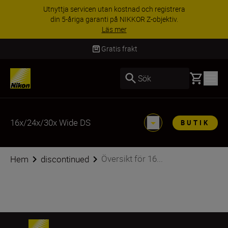
Utnyttja servicen utan kostnad och registrera
din 5-åriga garanti på NIKKOR Z-objektiv.
Läs mer
Gratis frakt
Basket
Sök
16x/24x/30x Wide DS
BUTIK
Översikt för 16...
Hem
discontinued