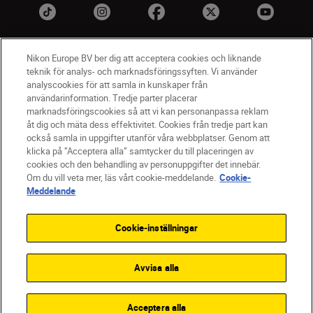
Nikon Europe BV ber dig att acceptera cookies och liknande
teknik för analys- och marknadsföringssyften. Vi använder
analyscookies för att samla in kunskaper från
användarinformation. Tredje parter placerar
marknadsföringscookies så att vi kan personanpassa reklam
åt dig och mäta dess effektivitet. Cookies från tredje part kan
SV
Nikon Sites
också samla in uppgifter utanför våra webbplatser. Genom att
Kontakta oss
klicka på ”Acceptera alla” samtycker du till placeringen av
cookies och den behandling av personuppgifter det innebär.
Policydokument om personuppgiftsbehandling
Om du vill veta mer, läs vårt cookie-meddelande.
Cookie-
Användningsvillkor
Meddelande
Användarvillkor för Nikon Store
Cookie-meddelande
Tillgänglighet
Cookie-inställningar
Cookieinställningar
© 2026 Nikon
Avvisa alla
SKIP
Acceptera alla