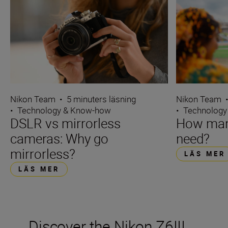
Nikon Team
•
5 minuters läsning
Nikon Team
•
Technology & Know-how
•
Technology
DSLR vs mirrorless
How many
cameras: Why go
need?
mirrorless?
LÄS MER
LÄS MER
Discover the Nikon Z6III