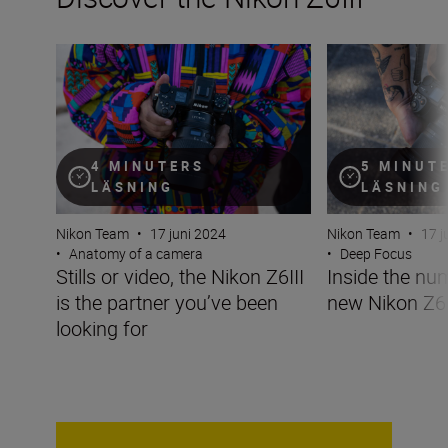
Stills or video, the Nikon Z6III is the partner you’ve been 
Inside the numbe
4 MINUTERS
5 MINUT
LÄSNING
LÄSNING
Nikon Team
•
17 juni 2024
Nikon Team
•
17 j
•
Anatomy of a camera
•
Deep Focus
Stills or video, the Nikon Z6III
Inside the nu
is the partner you’ve been
new Nikon Z6I
looking for