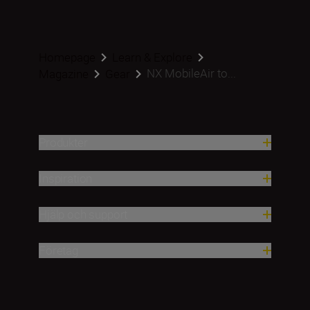
Homepage
Learn & Explore
NX MobileAir to...
Magazine
Gear
Produkter
Inspiration
Hjälp och support
Företag