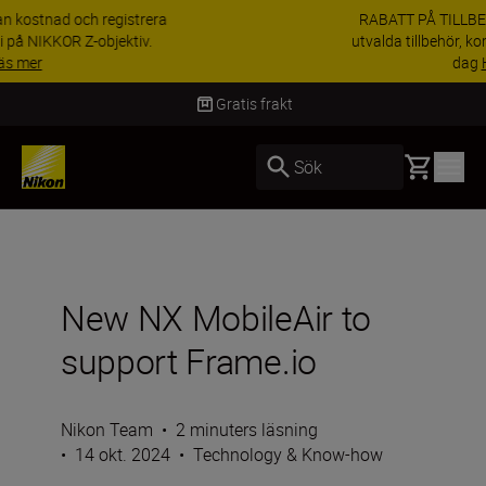
RABATT PÅ TILLBEHÖR | Få 15 % rabatt på
utvalda tillbehör, komplettera din utrustning i
dag
Handla nu
Leverans inom 2-4 arbetsdagar
Basket
Sök
New NX MobileAir to
support Frame.io
Nikon Team
•
2 minuters läsning
•
14 okt. 2024
•
Technology & Know-how