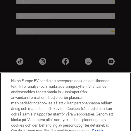
Inspiration
Hjälp och support
Företag
Nikon Europe BV ber dig att acceptera cookies och liknande
teknik för analys- och marknadsföringssyften. Vi använder
analyscookies för att samla in kunskaper från
användarinformation. Tredje parter placerar
marknadsföringscookies så att vi kan personanpassa reklam
åt dig och mäta dess effektivitet. Cookies från tredje part kan
SV
Nikon Sites
också samla in uppgifter utanför våra webbplatser. Genom att
Kontakta oss
klicka på ”Acceptera alla” samtycker du till placeringen av
cookies och den behandling av personuppgifter det innebär.
Policydokument om personuppgiftsbehandling
Om du vill veta mer, läs vårt cookie-meddelande.
Cookie-