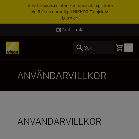
Utnyttja servicen utan kostnad och registrera
din 5-åriga garanti på NIKKOR Z-objektiv.
Läs mer
Gratis frakt
Basket
Sök
ANVÄNDARVILLKOR
ANVÄNDARVILLKOR