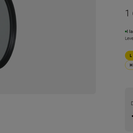
1 
I l
Lev