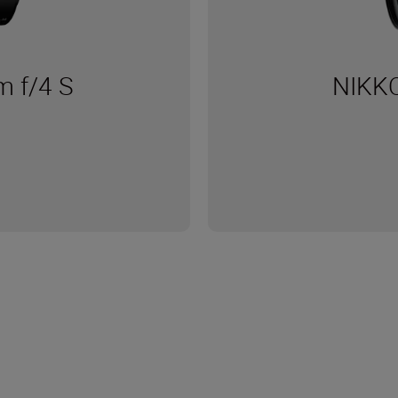
 f/4 S
NIKKO