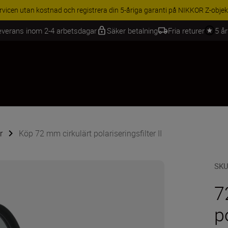
BEHÖR | Få 15 % rabatt på utvalda tillbehör, komplettera din utrustning
everans inom 2-4 arbetsdagar
Säker betalning
Fria returer
5 å
r
Köp 72 mm cirkulärt polariseringsfilter II
SK
7
p