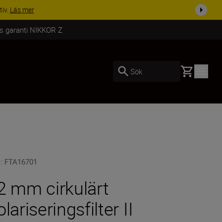
 i dag
Handla nu
rs garanti NIKKOR Z
Basket
Sök
U
:
FTA16701
2 mm cirkulärt
olariseringsfilter II