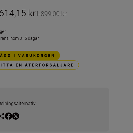
614,15 kr
1 899,00 kr
ager
erans inom 3–5 dagar
LÄGG I VARUKORGEN
HITTA EN ÅTERFÖRSÄLJARE
Delningsalternativ