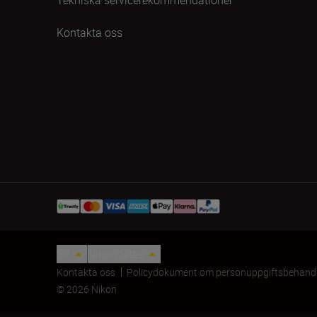
Kontakta oss
SV
Nikon Sites
Kontakta oss
Policydokument om personuppgiftsbehand
© 2026 Nikon