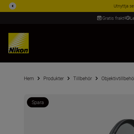
RABATT PÅ TILL
Gratis frakt
L
SKIP
Hem
Produkter
Tillbehör
Objektivtillbehö
Spara